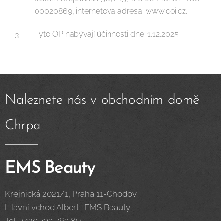
00020869, internetová adresa: www.coi.cz.
Tyto OP nabývají účinnosti dne: 1.12.2025
Naleznete nás v obchodním domě
Chrpa
EMS Beauty
Krejnická 2021/1, Praha 11-Chodov
Hlavní vchod Albert- EMS Beauty
Tel.: +420 733 763 855