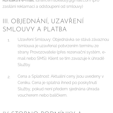
Kontaktní e-mail:
lunafit.emsbeauty@gmail.com (pro
zasílání reklamací a odstoupení od smlouvy)
III. OBJEDNÁNÍ, UZAVŘENÍ
SMLOUVY A PLATBA
Uzavření Smlouvy: Objednávka se stává závaznou
(smlouva je uzavřena) potvrzením termínu ze
strany Provozovatele (přes rezervační systém, e-
mail nebo SMS). Klient se tím zavazuje k úhradě
Služby.
Cena a Splatnost: Aktuální ceny jsou uvedeny v
Ceníku. Cena je splatná ihned po poskytnutí
Služby, pokud není předem sjednána úhrada
voucherem nebo balíčkem.