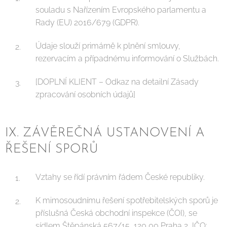
souladu s Nařízením Evropského parlamentu a
Rady (EU) 2016/679 (GDPR).
Údaje slouží primárně k plnění smlouvy,
rezervacím a případnému informování o Službách.
[DOPLNÍ KLIENT – Odkaz na detailní Zásady
zpracování osobních údajů]
IX. ZÁVĚREČNÁ USTANOVENÍ A
ŘEŠENÍ SPORŮ
Vztahy se řídí právním řádem České republiky.
K mimosoudnímu řešení spotřebitelských sporů je
příslušná Česká obchodní inspekce (ČOI), se
sídlem Štěpánská 567/15, 120 00 Praha 2, IČO: