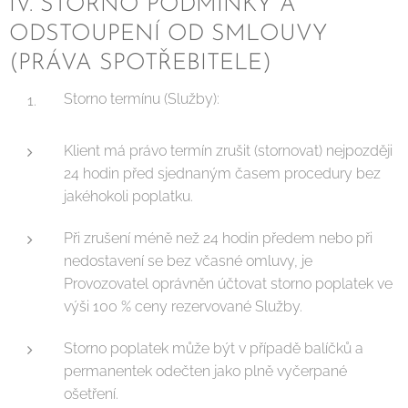
IV. STORNO PODMÍNKY A
ODSTOUPENÍ OD SMLOUVY
(PRÁVA SPOTŘEBITELE)
Storno termínu (Služby):
Klient má právo termín zrušit (stornovat) nejpozději
24 hodin před sjednaným časem procedury bez
jakéhokoli poplatku.
Při zrušení méně než 24 hodin předem nebo při
nedostavení se bez včasné omluvy, je
Provozovatel oprávněn účtovat storno poplatek ve
výši 100 % ceny rezervované Služby.
Storno poplatek může být v případě balíčků a
permanentek odečten jako plně vyčerpané
ošetření.