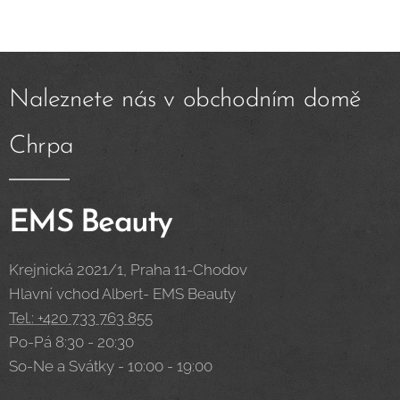
Naleznete nás v obchodním domě
Chrpa
EMS Beauty
Krejnická 2021/1, Praha 11-Chodov
Hlavní vchod Albert- EMS Beauty
Tel.: +420 733 763 855
Po-Pá 8:30 - 20:30
So-Ne a Svátky - 10:00 - 19:00